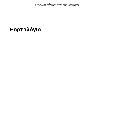
Τα
πρωτοσέλιδα
των
εφημερίδων
Εορτολόγιο