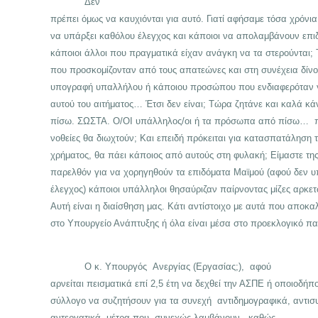
Δεν
πρέπει όμως να καυχιόνται για αυτό. Γιατί αφήσαμε τόσα χρόνι
να υπάρξει καθόλου έλεγχος και κάποιοι να απολαμβάνουν επι
κάποιοι άλλοι που πραγματικά είχαν ανάγκη να τα στερούνται; 
που προσκομίζονταν από τους απατεώνες και στη συνέχεια δίνο
υπογραφή υπαλλήλου ή κάποιου προσώπου που ενδιαφερόταν γ
αυτού του αιτήματος… Έτσι δεν είναι; Τώρα ζητάνε και καλά κ
πίσω. ΣΩΣΤΑ. Ο/ΟΙ υπάλληλος/οι ή τα πρόσωπα από πίσω… π
νοθείες θα διωχτούν; Και επειδή πρόκειται για κατασπατάληση 
χρήματος, θα πάει κάποιος από αυτούς στη φυλακή; Είμαστε της
παρελθόν για να χορηγηθούν τα επιδόματα Μαϊμού (αφού δεν 
έλεγχος) κάποιοι υπάλληλοι θησαύριζαν παίρνοντας μίζες αρκε
Αυτή είναι η διαίσθηση μας. Κάτι αντίστοιχο με αυτά που απο
στο Υπουργείο Ανάπτυξης ή όλα είναι μέσα στο προεκλογικό παι
Ο κ. Υπουργός Ανεργίας (Εργασίας;), αφού
αρνείται πεισματικά επί 2,5 έτη να δεχθεί την ΑΣΠΕ ή οποιοδήπ
σύλλογο να συζητήσουν για τα συνεχή αντιδημογραφικά, αντισ
αντεργατικά μέτρα που συνεχώς λαμβάνουν, καθώς