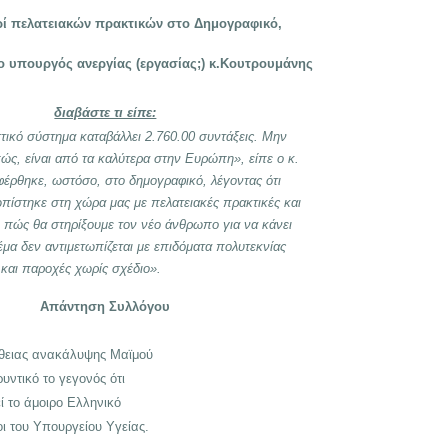
ί πελατειακών πρακτικών στο Δημογραφικό,
ο υπουργός ανεργίας (εργασίας;) κ.Κουτρουμάνης
διαβάστε τι είπε:
τικό σύστημα καταβάλλει 2.760.00 συντάξεις. Μην
ώς, είναι από τα καλύτερα στην Ευρώπη», είπε ο κ.
έρθηκε, ωστόσο, στο δημογραφικό, λέγοντας ότι
ωπίστηκε στη χώρα μας με πελατειακές πρακτικές και
 πώς θα στηρίξουμε τον νέο άνθρωπο για να κάνει
θέμα δεν αντιμετωπίζεται με επιδόματα πολυτεκνίας
και παροχές χωρίς σχέδιο».
Απάντηση Συλλόγου
θειας ανακάλυψης Μαϊμού
ντικό το γεγονός ότι
ί το άμοιρο Ελληνικό
οι του
Y
πουργείου
Y
γείας.