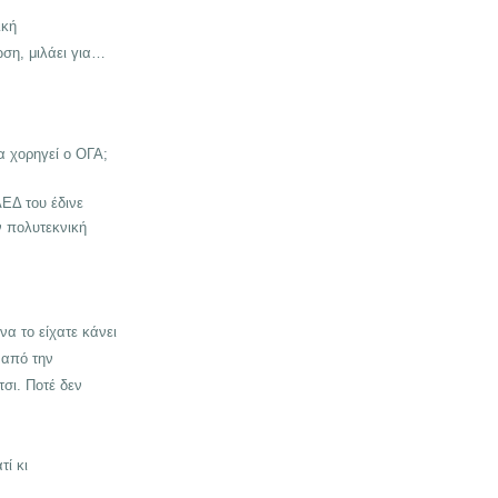
ική
ωση, μιλάει για…
 χορηγεί ο ΟΓΑ;
ΕΔ του έδινε
ν πολυτεκνική
να το είχατε κάνει
 από την
τσι. Ποτέ δεν
τί κι