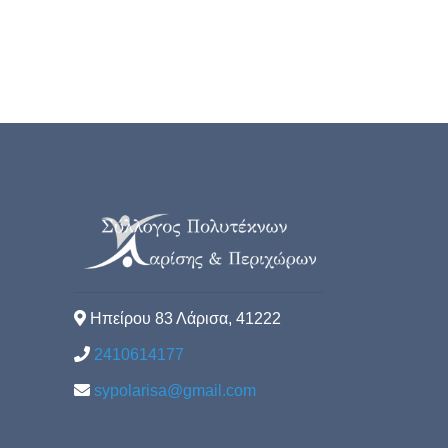
Ηπείρου 83 Λάρισα, 41222
2410614177
sypolarisa@gmail.com