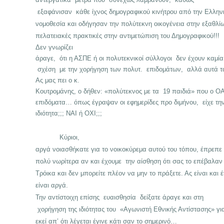
εξαφάνισαν κάθε ίχνος δημογραφικού κινήτρου από την Ελλην
νομοθεσία και οδήγησαν την πολύτεκνη οικογένεια στην εξαθλί
πελατειακές πρακτικές στην αντιμετώπιση του Δημογραφικού!!!
Δεν γνωρίζει
άραγε, ότι η ΑΣΠΕ ή οι πολυτεκνικοί σύλλογοι δεν έχουν καμία
σχέση με την χορήγηση των πολυτ. επιδομάτων, αλλά αυτά τα
Ας μας πει ο κ.
Κουτρομάνης, ο δήθεν: «πολύτεκνος με τα 19 παιδιά» που ο ΟΑ
επιδόματα… όπως έγραψαν οι εφημερίδες προ διμήνου, είχε τη
ιδιότητα;;; ΝΑΙ ή ΟΧΙ;;;
Κύριοι,
αργά νοιασθήκατε για το νοικοκύρεμα αυτού του τόπου, έπρεπε 
πολύ νωρίτερα αν και έχουμε την αίσθηση ότι σας το επέβαλαν
Τρόικα και δεν μπορείτε πλέον να μην το πράξετε. Ας είναι και έ
είναι αργά.
Την αντίστοιχη επίσης ευαισθησία δείξατε άραγε και στη
χορήγηση της ιδιότητας του «Αγωνιστή Εθνικής Αντίστασης» για
εκεί απ’ ότι λέγεται
έγινε κάτι σαν το σημερινό…