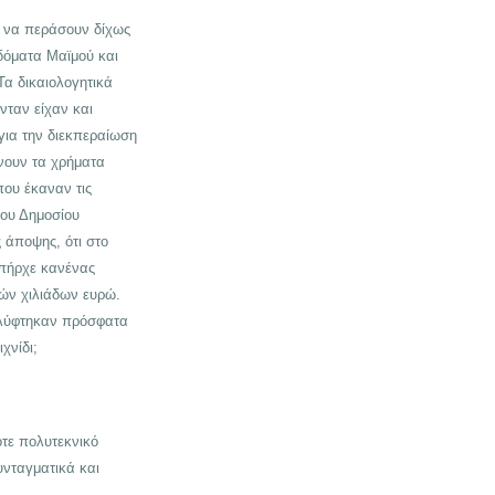
α να περάσουν δίχως
δόματα Μαϊμού και
Τα δικαιολογητικά
νταν είχαν και
ια την διεκπεραίωση
άνουν τα χρήματα
ου έκαναν τις
του Δημοσίου
 άποψης, ότι στο
υπήρχε κανένας
τών χιλιάδων ευρώ.
καλύφτηκαν πρόσφατα
χνίδι;
οτε πολυτεκνικό
υνταγματικά και