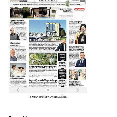
Τα
πρωτοσέλιδα
των
εφημερίδων